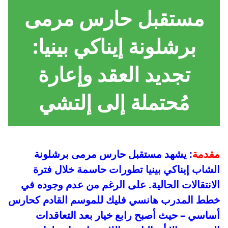
مستقبل حارس مرمى
برشلونة إيناكي بينيا:
تجديد العقد وإعارة
مُحتملة إلى إلتشي
مقدمة
: يشهد مستقبل حارس مرمى برشلونة
الشاب إيناكي بينيا تطورات حاسمة خلال فترة
الانتقالات الحالية. على الرغم من عدم وجوده في
خطط المدرب هانسي فليك للموسم القادم كحارس
أساسي – حيث أصبح رابع خيار بعد التعاقدات