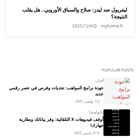
ليفربول ضد ليدز: صلاح والسباق الأوروبي.. هل يقلب
النتيجة؟
2025/12/6
myhome
POPULAR POSTS
أخبار.
عودة برامج المواهب: تحديات وفرص في عصر رقمي
جديد
1 نوفمبر, 2025
تكنولوجيا
أوقف فيديوهات X التلقائية: وفر بياناتك وبطارية
جهازك!
21 مارس, 2025