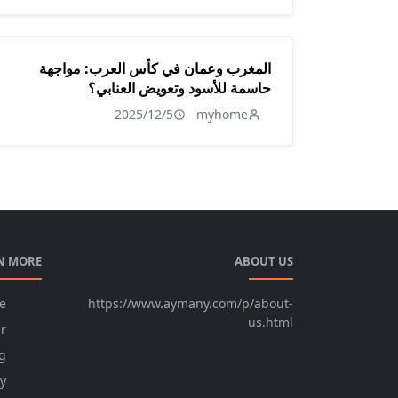
المغرب وعمان في كأس العرب: مواجهة
حاسمة للأسود وتعويض العنابي؟
2025/12/5
myhome
N MORE
ABOUT US
e
https://www.aymany.com/p/about-
us.html
r
g
cy