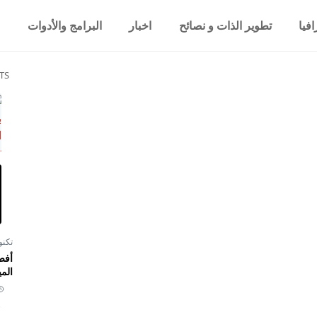
فيا
تطوير الذات و نصائح
اخبار
البرامج والأدوات
TS
تكنو
أفض
المي