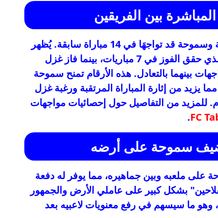
المباشرة بين الفريقين
تكشف الإحصائيات أن فريقي غزل المحلة وسموحة قد تواجهَا في 14 مباراة سابقة. يُظهر
سجل المواجهات تفوقًا تاريخيًا لسموحة الذي حقق الفوز في 7 مباريات، بينما فاز غزل
 في 3 مباريات فقط، وانتهت 4 مواجهات بينهما بالتعادل. هذه الأرقام تمنح سموحة
ا يزيد من إثارة المباراة المرتقبة ورغبة غزل
م. للمزيد من التفاصيل حول إحصائيات مواجهات
.
FC Ta
ضيف سموحة على أرضه
 على ملعبه وبين جماهيره، مما يوفر له دفعة
الفلاحين" بشكل كبير على عاملي الأرض والجمهور
 وهو ما سيسهم في رفع معنويات لاعبيه بعد