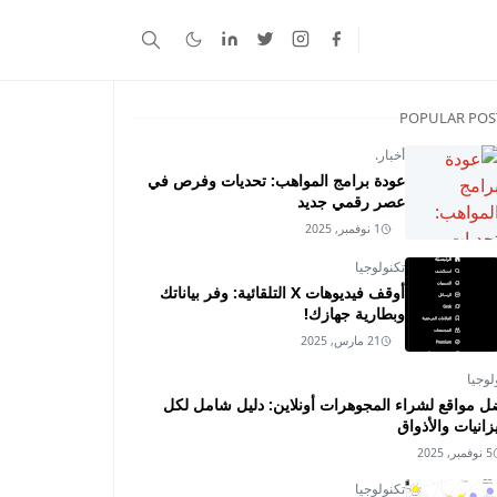
POPULAR POS
أخبار.
عودة برامج المواهب: تحديات وفرص في
عصر رقمي جديد
1 نوفمبر, 2025
تكنولوجيا
أوقف فيديوهات X التلقائية: وفر بياناتك
وبطارية جهازك!
21 مارس, 2025
لوجيا
ل مواقع لشراء المجوهرات أونلاين: دليل شامل لكل
زانيات والأذواق
5 نوفمبر, 2025
تكنولوجيا