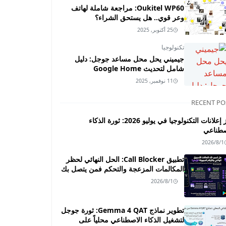
Oukitel WP60: مراجعة شاملة لهاتف
وعر قوي.. هل يستحق الشراء؟
25 أكتوبر, 2025
تكنولوجيا
جيميني يحل محل مساعد جوجل: دليل
شامل لتحديث Google Home
11 نوفمبر, 2025
RECENT PO
أبرز إعلانات التكنولوجيا في يوليو 2026: ثورة الذكاء
صطناعي
2026/8/1
تطبيق Call Blocker: الحل النهائي لحظر
المكالمات المزعجة والتحكم فمن يتصل بك
2026/8/1
تطوير نماذج Gemma 4 QAT: ثورة جوجل
لتشغيل الذكاء الاصطناعي محلياً على