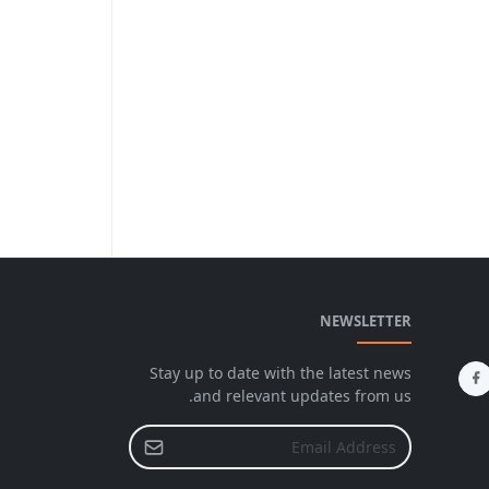
NEWSLETTER
Stay up to date with the latest news
and relevant updates from us.