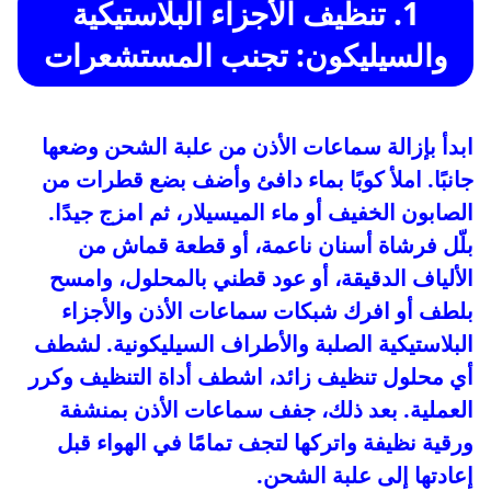
1. تنظيف الأجزاء البلاستيكية
والسيليكون: تجنب المستشعرات
ابدأ بإزالة سماعات الأذن من علبة الشحن وضعها
جانبًا. املأ كوبًا بماء دافئ وأضف بضع قطرات من
الصابون الخفيف أو ماء الميسيلار، ثم امزج جيدًا.
بلّل فرشاة أسنان ناعمة، أو قطعة قماش من
الألياف الدقيقة، أو عود قطني بالمحلول، وامسح
بلطف أو افرك شبكات سماعات الأذن والأجزاء
البلاستيكية الصلبة والأطراف السيليكونية. لشطف
أي محلول تنظيف زائد، اشطف أداة التنظيف وكرر
العملية. بعد ذلك، جفف سماعات الأذن بمنشفة
ورقية نظيفة واتركها لتجف تمامًا في الهواء قبل
إعادتها إلى علبة الشحن.