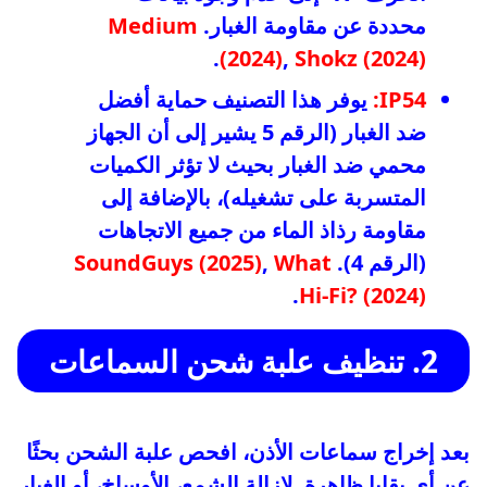
محددة عن مقاومة الغبار.
Medium
.
(2024)
,
Shokz (2024)
IP54:
يوفر هذا التصنيف حماية أفضل
ضد الغبار (الرقم 5 يشير إلى أن الجهاز
محمي ضد الغبار بحيث لا تؤثر الكميات
المتسربة على تشغيله)، بالإضافة إلى
مقاومة رذاذ الماء من جميع الاتجاهات
(الرقم 4).
What
,
SoundGuys (2025)
.
Hi-Fi? (2024)
2. تنظيف علبة شحن السماعات
بعد إخراج سماعات الأذن، افحص علبة الشحن بحثًا
عن أي بقايا ظاهرة. لإزالة الشمع، الأوساخ، أو الغبار