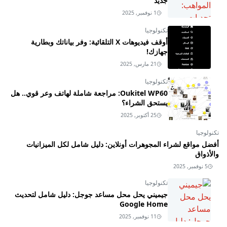
جديد
1 نوفمبر, 2025
تكنولوجيا
أوقف فيديوهات X التلقائية: وفر بياناتك وبطارية
جهازك!
21 مارس, 2025
تكنولوجيا
Oukitel WP60: مراجعة شاملة لهاتف وعر قوي.. هل
يستحق الشراء؟
25 أكتوبر, 2025
تكنولوجيا
أفضل مواقع لشراء المجوهرات أونلاين: دليل شامل لكل الميزانيات
والأذواق
5 نوفمبر, 2025
تكنولوجيا
جيميني يحل محل مساعد جوجل: دليل شامل لتحديث
Google Home
11 نوفمبر, 2025