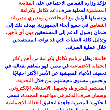
تؤكد وزارة التضامن الاجتماعي على
المتابعة
المستمرة
لعملية صرف
دعم تكافل وكرامة
،
وتنسيقها الوثيق مع
المحافظين ومديري مديريات
التضامن
في جميع أنحاء الجمهورية. يهدف ذلك إلى
ضمان وصول الدعم إلى المستحقين
دون أي تأخير
،
وتذليل كافة العقبات التي قد تواجه المستفيدين
خلال عملية الصرف.
خاتمة
: يظل
برنامج تكافل وكرامة
من
أهم ركائز
الحماية الاجتماعية
في مصر، فهو يساهم بفعالية في
تخفيف الأعباء المعيشية عن الأسر الأكثر احتياجًا
وتحسين مستوى معيشتهم. من خلال
التحديث
المستمر للشروط، وتسهيل الاستعلام الإلكتروني،
وضمان صرف الدعم في مواعيده المحددة
، تسعى
الحكومة المصرية جاهدة لتحقيق
العدالة الاجتماعية
ورفع مستوى الرفاهية لجميع المواطنين