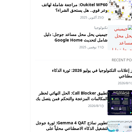
Oukitel WP60: مراجعة شاملة لهاتف
وعر قوي.. هل يستحق الشراء؟
25 أكتوبر, 2025
تكنولوجيا
جيميني يحل محل مساعد جوجل: دليل
شامل لتحديث Google Home
11 نوفمبر, 2025
RECENT PO
أبرز إعلانات التكنولوجيا في يوليو 2026: ثورة الذكاء
صطناعي
2026/8/1
تطبيق Call Blocker: الحل النهائي لحظر
المكالمات المزعجة والتحكم فمن يتصل بك
2026/8/1
تطوير نماذج Gemma 4 QAT: ثورة جوجل
لتشغيل الذكاء الاصطناعي محلياً على