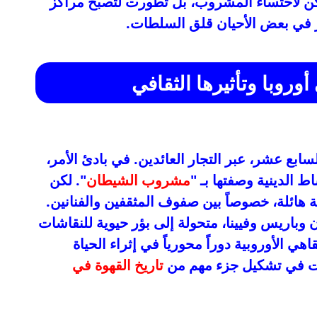
كن لاحتساء المشروب، بل تطورت لتصبح مراكز
ثار في بعض الأحيان قلق السلطات.
وروبا وتأثيرها الثقافي
ابع عشر، عبر التجار العائدين. في بادئ الأمر،
ط الدينية وصفتها بـ "
مشروب الشيطان
". لكن
ائلة، خصوصاً بين صفوف المثقفين والفنانين.
باريس وفيينا، متحولة إلى بؤر حيوية للنقاشات
هي الأوروبية دوراً محورياً في إثراء الحياة
همت في تشكيل جزء مهم من
تاريخ القهوة في