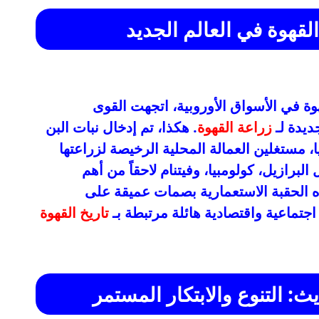
لقهوة في العالم الجديد
ة في الأسواق الأوروبية، اتجهت القوى
ديدة لـ
زراعة القهوة
. هكذا، تم إدخال نبات البن
ا، مستغلين العمالة المحلية الرخيصة لزراعتها
رازيل، كولومبيا، وفيتنام لاحقاً من أهم
 الحقبة الاستعمارية بصمات عميقة على
جتماعية واقتصادية هائلة مرتبطة بـ
تاريخ القهوة
: التنوع والابتكار المستمر