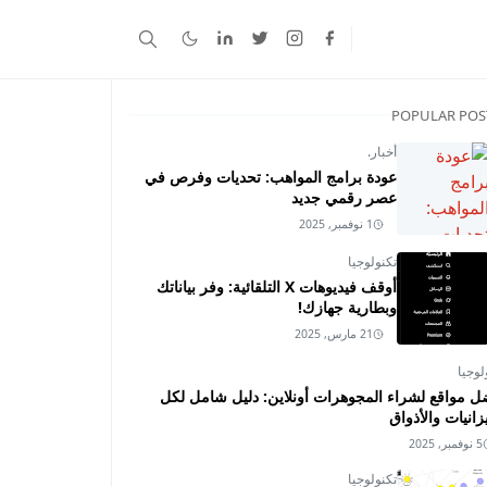
POPULAR POS
أخبار.
عودة برامج المواهب: تحديات وفرص في
عصر رقمي جديد
1 نوفمبر, 2025
تكنولوجيا
أوقف فيديوهات X التلقائية: وفر بياناتك
وبطارية جهازك!
21 مارس, 2025
لوجيا
ل مواقع لشراء المجوهرات أونلاين: دليل شامل لكل
زانيات والأذواق
5 نوفمبر, 2025
تكنولوجيا