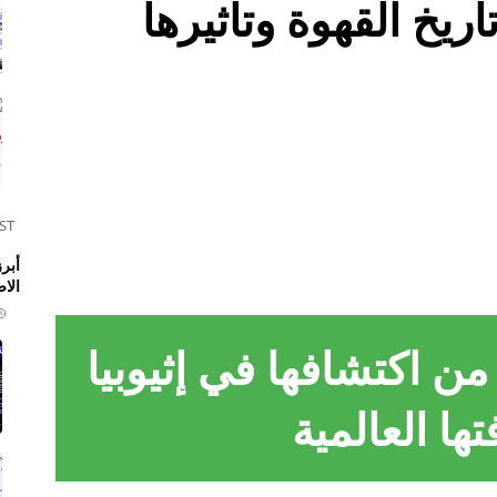
ريخ القهوة وتأثيرها
ST
الا
 من اكتشافها في إثيوبيا
تها العالمية