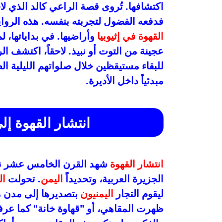
اكتشافها. تُروى قصة الراعي كالد الذي لا
فدفعه الفضول لتجربته بنفسه. هذه الرواي
القهوة في إثيوبيا
وأراضيها. في بداياتها، 
عجينة من التوت أو نبيذ. لاحقاً، اكتشف ا
للبقاء مستيقظين خلال صلواتهم الليلية ال
مبدئياً داخل الأديرة.
انتشار القهوة إل
انتشار القهوة
شهد القرن الخامس عشر نق
الجزيرة العربية، وتحديداً
اليمن
. تحولت
ال
ليقوم التجار
اليمنيون
بتصديرها إلى مدن مق
ظهرت المقاهي، أو "قهاوة خانة" كما عرف