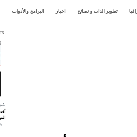
فيا
تطوير الذات و نصائح
اخبار
البرامج والأدوات
TS
تكنو
أفض
المي