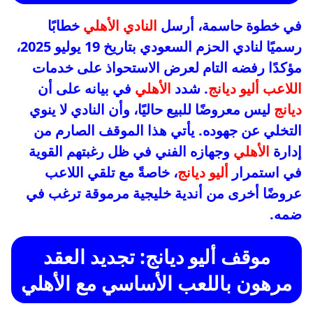
في خطوة حاسمة، أرسل
النادي الأهلي
خطابًا
رسميًا لنادي الحزم السعودي بتاريخ 19 يوليو 2025،
مؤكدًا رفضه التام لعرض الاستحواذ على خدمات
اللاعب أليو ديانج
. شدد
الأهلي
في بيانه على أن
ديانج
ليس معروضًا للبيع حاليًا، وأن النادي لا ينوي
التخلي عن جهوده. يأتي هذا الموقف الصارم من
إدارة
الأهلي
وجهازه الفني في ظل رغبتهم القوية
في استمرار
أليو ديانج
، خاصةً مع تلقي اللاعب
عروضًا أخرى من أندية خليجية مرموقة ترغب في
ضمه.
موقف أليو ديانج: تجديد العقد
مرهون باللعب الأساسي مع الأهلي