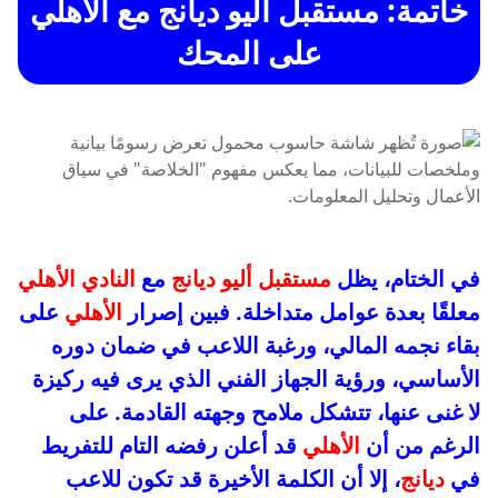
خاتمة: مستقبل أليو ديانج مع الأهلي
على المحك
في الختام، يظل
مستقبل أليو ديانج
مع
النادي الأهلي
معلقًا بعدة عوامل متداخلة. فبين إصرار
الأهلي
على
بقاء نجمه المالي، ورغبة اللاعب في ضمان دوره
الأساسي، ورؤية الجهاز الفني الذي يرى فيه ركيزة
لا غنى عنها، تتشكل ملامح وجهته القادمة. على
الرغم من أن
الأهلي
قد أعلن رفضه التام للتفريط
في
ديانج
، إلا أن الكلمة الأخيرة قد تكون للاعب