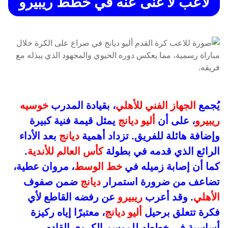
لاعب لا غنى عنه في خطط ريبيرو
يُجمع
الجهاز الفني للأهلي
، بقيادة المدرب
خوسيه
ريبيرو
، على أن
أليو ديانج
يمثل قيمة فنية كبيرة
وإضافة هائلة للفريق. تزداد أهمية
ديانج
بعد الأداء
الرائع الذي قدمه في بطولة
كأس العالم للأندية
.
كما أن إصابة زميله في
خط الوسط
، مروان عطية،
تضاعف من ضرورة استمرار
ديانج
ضمن صفوف
الأهلي
. وقد أعرب
ريبيرو
عن رفضه القاطع لأي
فكرة تتعلق برحيل
أليو ديانج
، معتبرًا إياه ركيزة
أساسية في خططه للموسم الكروي القادم.