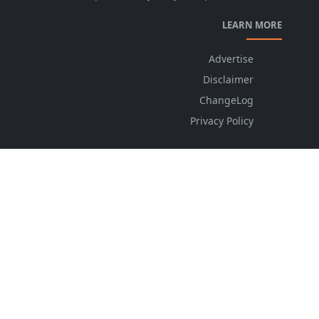
LEARN MORE
Advertise
Disclaimer
ChangeLog
Privacy Policy
FOLLOW US
NEWSLETTER
Stay up to date with the latest news and relevant