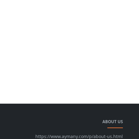
ABOUT US
https://www.aymany.com/p/about-us.html