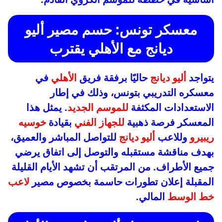
معسكر تونس: حسم مصير أليو
ديانج مع الأهلي يقترب
يتواجد
أليو ديانج
حاليًا برفقة فريق
الأهلي
في
معسكره التدريبي بتونس، وذلك في إطار
الاستعدادات المكثفة
للموسم الجديد
. يمثل هذا
المعسكر فرصة ذهبية
للجهاز الفني
بقيادة
خوسيه
ريبيرو
وللاعب
أليو ديانج
للتواصل المباشر والعميق،
بهدف مناقشة مستقبله والتوصل إلى اتفاق يرضي
جميع الأطراف. من المرتقب أن تشهد الأيام القليلة
المقبلة إعلان تطورات حاسمة بخصوص مصير
لاعب
خط الوسط
المالي.