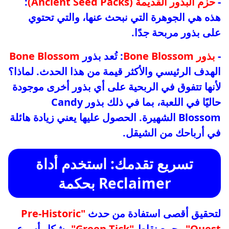
-
حزم البذور القديمة (Ancient Seed Packs)
:
هذه هي الجوهرة التي نبحث عنها، والتي تحتوي
على بذور مربحة جدًا.
-
بذور Bone Blossom
: تُعد بذور
Bone Blossom
الهدف الرئيسي والأكثر قيمة من هذا الحدث. لماذا؟
لأنها تتفوق في الربحية على أي بذور أخرى موجودة
حاليًا في اللعبة، بما في ذلك بذور Candy
Blossom الشهيرة. الحصول عليها يعني زيادة هائلة
في أرباحك من الشيقل.
تسريع تقدمك: استخدم أداة
Reclaimer بحكمة
لتحقيق أقصى استفادة من حدث
"Pre-Historic
Quest"
وجمع نقاط
"Green Tick"
بشكل أسرع،