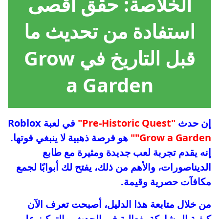
الخلاصة: حقق أقصى
استفادة من تحديث ما
قبل التاريخ في Grow
a Garden
إن حدث
"Pre-Historic Quest"
في لعبة Roblox
"Grow a Garden"
هو فرصة ذهبية لا ينبغي فوتها.
إنه يقدم تجربة لعب جديدة ومثيرة مع طابع
الديناصورات، والأهم من ذلك، يفتح لك أبوابًا لجمع
مكافآت حصرية وقيمة.
من خلال متابعة هذا الدليل، أصبحت تعرف الآن
كيفية المشاركة بفعالية في الحدث، والتركيز على