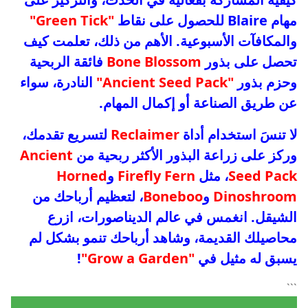
مهام Blaire للحصول على نقاط
"Green Tick"
والمكافآت الأسبوعية. الأهم من ذلك، تعلمت كيف
تحصل على بذور
Bone Blossom
فائقة الربحية
وحزم بذور
"Ancient Seed Pack"
النادرة، سواء
عن طريق الصناعة أو إكمال المهام.
لا تنسَ استخدام أداة
Reclaimer
لتسريع تقدمك،
وركز على زراعة البذور الأكثر ربحية من
Ancient
Seed Pack
، مثل
Firefly Fern
و
Horned
Dinoshroom
و
Boneboo
، لتعظيم أرباحك من
الشيقل. انغمس في عالم الديناصورات، ازرع
محاصيلك القديمة، وشاهد أرباحك تنمو بشكل لم
يسبق له مثيل في
"Grow a Garden"
!
```