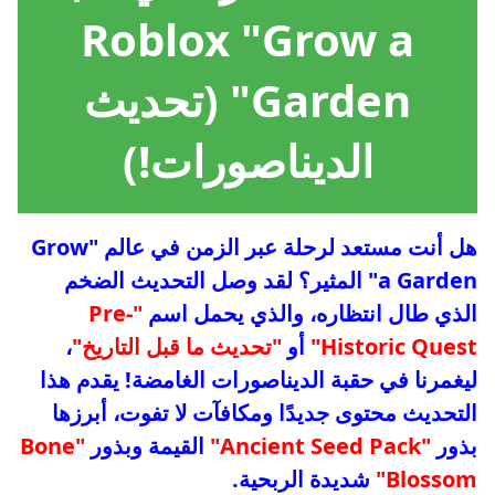
Roblox "Grow a
Garden" (تحديث
الديناصورات!)
هل أنت مستعد لرحلة عبر الزمن في عالم "Grow
a Garden" المثير؟ لقد وصل التحديث الضخم
الذي طال انتظاره، والذي يحمل اسم
"Pre-
Historic Quest"
أو
"تحديث ما قبل التاريخ"
،
ليغمرنا في حقبة الديناصورات الغامضة! يقدم هذا
التحديث محتوى جديدًا ومكافآت لا تفوت، أبرزها
بذور
"Ancient Seed Pack"
القيمة وبذور
"Bone
Blossom"
شديدة الربحية.