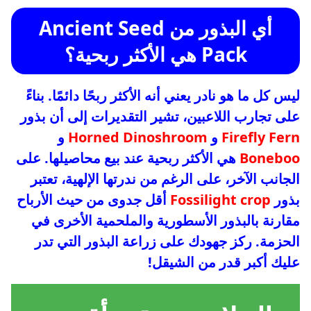
أي البذور من Ancient Seed
Pack هي الأكثر ربحية؟
ليس كل ما هو نادر يعني أنه الأكثر ربحًا دائمًا. بناءً
على تجارب اللاعبين، تشير التقديرات إلى أن بذور
Firefly Fern
و
Horned Dinoshroom
و
Boneboo
هي الأكثر ربحية عند بيع محاصيلها. على
الجانب الآخر، على الرغم من ندرتها الإلهية، تعتبر
بذور
Fossilight crop
أقل جدوى من حيث الأرباح
مقارنة بالبذور الأسطورية والملحمية الأخرى في
الحزمة. ركز جهودك على زراعة البذور التي تدر
عليك أكبر قدر من الشيقل!