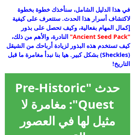
في هذا الدليل الشامل، سنأخذك خطوة بخطوة
لاكتشاف أسرار هذا الحدث. ستتعرف على كيفية
إكمال المهام بفعالية، وكيف تحصل على بذور
"Ancient Seed Pack"
النادرة، والأهم من ذلك،
كيف تستخدم هذه البذور لزيادة أرباحك من الشيقل
(Sheckles) بشكل كبير. هيا بنا نبدأ مغامرة ما قبل
التاريخ!
حدث "Pre-Historic
Quest": مغامرة لا
مثيل لها في العصور