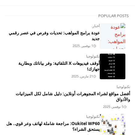
POPULAR POSTS
أخبار.
عودة برامج المواهب: تحديات وفرص في عصر رقمي
جديد
1 نوفمبر, 2025
تكنولوجيا
أوقف فيديوهات X التلقائية: وفر بياناتك وبطارية
جهازك!
21 مارس, 2025
تكنولوجيا
أفضل مواقع لشراء المجوهرات أونلاين: دليل شامل لكل الميزانيات
والأذواق
5 نوفمبر, 2025
تكنولوجيا
Oukitel WP60: مراجعة شاملة لهاتف وعر قوي.. هل
يستحق الشراء؟