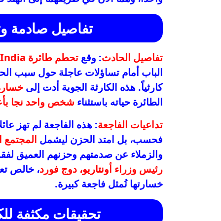
تفاصيل صادمة وت
تفاصيل الحادث
: وقع
تحطم طائرة Air India
الباب أمام تساؤلات عاجلة حول سبب الحادث،
كارثياً. هذه الكارثة الجوية أدت إلى
خسارة
الطائرة حياته باستثناء
شخص واحد نجا بأع
تداعيات الفاجعة
: هذه الفاجعة لم تهز عائ
فحسب، بل امتد الحزن ليشمل
المجتمع ا
والزملاء عن صدمتهم وحزنهم العميق لفق
رئيس وزراء أونتاريو، دوج فورد
، خالص تعا
خسارتها تُمثل فاجعة كبيرة.
تحقيقات مكثفة لل