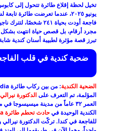
فاجعة أودت بحياة ٢٤١ شخص
مجرد أرقام، بل قصص حياة انتهت بشكل مأ
تبرز قصة مؤثرة لطبيبة أسنان كندية شابة 
ضحية كندية في قلب الفاجع
الضحية الكندية
المؤلمة، تم التعرف على
الدكتورة نيرالي
العمر ٣٢ عاماً من مدينة ميسيسوجا 
الكندية الوحيدة في
حادث تحطم طائرة Air India
للفاجعة في كندا. تركّت الدكتورة نيرالي ور
واحداً، وهما الآن في طريقهما إلى الهند 