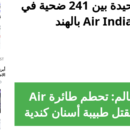
طبيبة أسنان كندية وحيدة بين 241 ضحية في
ST
الا
كارثة جوية تهز العالم: تحطم طائرة Air