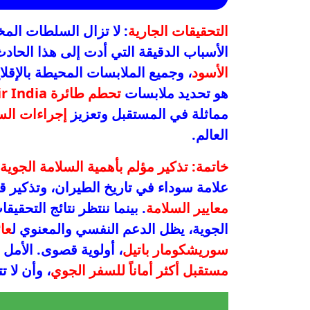
التحقيقات الجارية
: لا تزال السلطات ال
الأسباب الدقيقة التي أدت إلى هذا الحاد
الأسود
، وجميع الملابسات المحيطة بالإق
هو تحديد ملابسات
تحطم طائرة Air India
مماثلة في المستقبل وتعزيز
إجراءات الس
العالم.
خاتمة: تذكير مؤلم بأهمية السلامة الجوية
علامة سوداء في تاريخ الطيران، وتذكير ق
معايير السلامة
. بينما ننتظر نتائج التحق
الجوية، يظل الدعم النفسي والمعنوي ل
عائ
سوريشكومار باتيل
، أولوية قصوى. الأمل
مستقبل أكثر أماناً للسفر الجوي
، وأن لا 