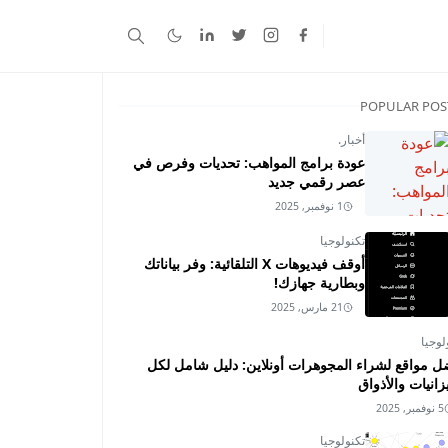
POPULAR POS
أخبار.
عودة برامج المواهب: تحديات وفرص في
عصر رقمي جديد
1 نوفمبر, 2025
تكنولوجيا
أوقف فيديوهات X التلقائية: وفر بياناتك
وبطارية جهازك!
21 مارس, 2025
لوجيا
ل مواقع لشراء المجوهرات أونلاين: دليل شامل لكل
زانيات والأذواق
5 نوفمبر, 2025
تكنولوجيا