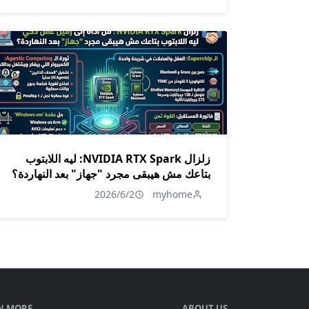
زلزال NVIDIA RTX Spark: ليه اللابتوب
بتاعك مش هيبقى مجرد "جهاز" بعد النهاردة؟
2026/6/2
myhome
N MORE
ABOUT US