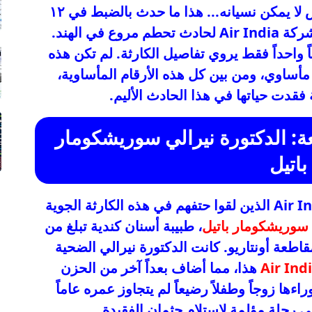
تخيل لحظة إقلاع طائرة تتحول إلى كابوس لا يمكن نسيانه... هذا ما حدث بالضبط في ١٢
يونيو ٢٠٢٥، عندما تعرضت طائرة تابعة لشركة Air India لحادث تحطم مروع في الهند.
ًا، لتترك ناجياً واحداً فقط يروي تفاصيل الكارثة. لم تكن هذه
ساوي، ومن بين كل هذه الأرقام المأساوية،
فقدت حياتها في هذا الحادث الأليم.
ة: الدكتورة نيرالي سوريشكومار
باتيل
: من بين ركاب طائرة Air India الذين لقوا حتفهم في هذه الكارثة الجوية
 سوريشكومار باتيل
، طبيبة أسنان كندية تبلغ من
في مقاطعة أونتاريو. كانت الدكتورة نيرالي الضحية
هذا، مما أضاف بعداً آخر من الحزن
اءها زوجاً وطفلاً رضيعاً لم يتجاوز عمره عاماً
في رحلة مؤلمة لاستلام جثمان الفقيدة.