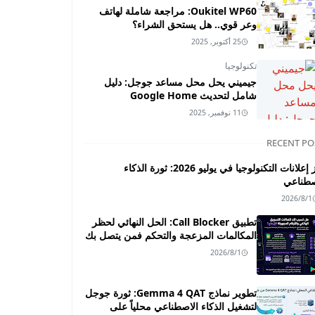
Oukitel WP60: مراجعة شاملة لهاتف
وعر قوي.. هل يستحق الشراء؟
25 أكتوبر, 2025
تكنولوجيا
جيميني يحل محل مساعد جوجل: دليل
شامل لتحديث Google Home
11 نوفمبر, 2025
RECENT PO
أبرز إعلانات التكنولوجيا في يوليو 2026: ثورة الذكاء
صطناعي
2026/8/1
تطبيق Call Blocker: الحل النهائي لحظر
المكالمات المزعجة والتحكم فمن يتصل بك
2026/8/1
تطوير نماذج Gemma 4 QAT: ثورة جوجل
لتشغيل الذكاء الاصطناعي محلياً على