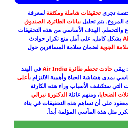
مختصة تجري
تحقيقات شاملة ومكثفة
لمعرفة
ث المروع. يتم تحليل
بيانات الطائرة، الصندوق
لاع والتحطم. الهدف الأساسي من هذه التحقيقات
بشكل كامل، على أمل منع تكرار حوادث
لامة الجوية
لضمان سلامة المسافرين حول
: يبقى
حادث تحطم طائرة Air India
في الهند
اسي بمدى هشاشة الحياة وأهمية الالتزام ب
أعلى
يقات التي ستكشف الأسباب وراء هذه الكارثة
لات الضحايا
، ومنهم عائلة
الدكتورة نيرالي
 معقود على أن تساهم هذه التحقيقات في بناء
تتكرر مثل هذه المآسي المؤلمة أبداً.