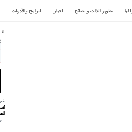
فيا
تطوير الذات و نصائح
اخبار
البرامج والأدوات
TS
تكنو
أفض
المي