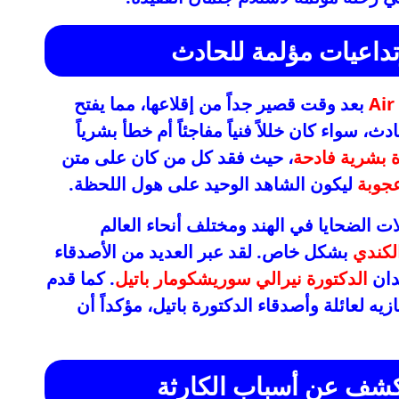
داعيات مؤلمة للحادث
بعد وقت قصير جداً من إقلاعها، مما يفتح
 سواء كان خللاً فنياً مفاجئاً أم خطأ بشرياً
 بشرية فادحة
، حيث فقد كل من كان على متن
جوبة
ليكون الشاهد الوحيد على هول اللحظة.
لات الضحايا في الهند ومختلف أنحاء العالم
لكندي
بشكل خاص. لقد عبر العديد من الأصدقاء
دان
الدكتورة نيرالي سوريشكومار باتيل
. كما قدم
زيه لعائلة وأصدقاء الدكتورة باتيل، مؤكداً أن
كشف عن أسباب الكارثة