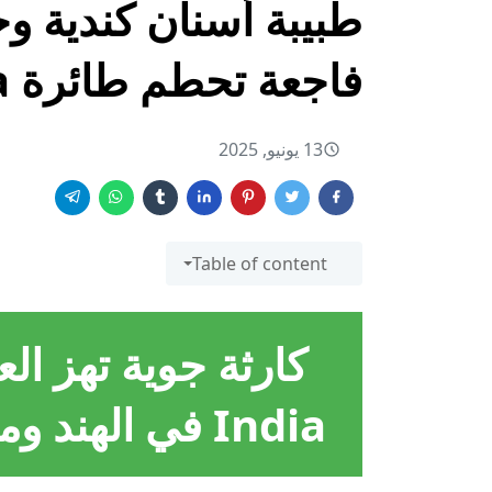
فاجعة تحطم طائرة Air India بالهند
13 يونيو, 2025
Table of content
India في الهند ومقتل طبيبة أسنان كندية