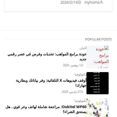
2026/2/14
myhome
POPULAR POSTS
أخبار.
عودة برامج المواهب: تحديات وفرص في عصر رقمي
جديد
1 نوفمبر, 2025
تكنولوجيا
أوقف فيديوهات X التلقائية: وفر بياناتك وبطارية
جهازك!
21 مارس, 2025
تكنولوجيا
Oukitel WP60: مراجعة شاملة لهاتف وعر قوي.. هل
يستحق الشراء؟